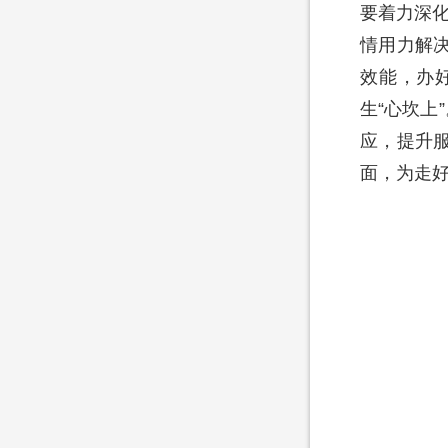
要着力深化
情用力解
效能，办
生“心坎上
应，提升
面，为走