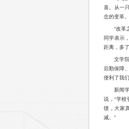
喜。从一
念的变革。
“改
同学表示
距离，多
文学
后勤保障、
便利了我
新闻
说，“学
馈，大家
减。”