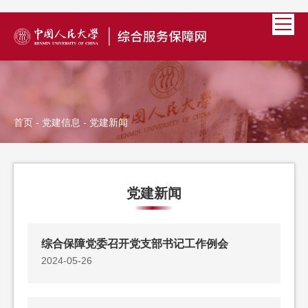
首页
-
党建信息
- 党建新闻
党建新闻
综合保障党委召开党支部书记工作例会
2024-05-26